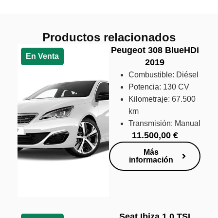
Productos relacionados
Peugeot 308 BlueHDi
En Venta
2019
Combustible: Diésel
Potencia: 130 CV
Kilometraje: 67.500
km
Transmisión: Manual
11.500,00
€
Más
información
Seat Ibiza 1.0 TSI